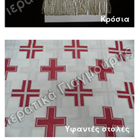
Κρόσια
Yφαντές στολές