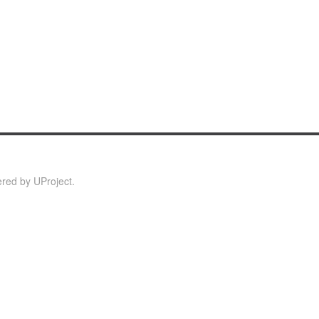
:
red by
UProject
.