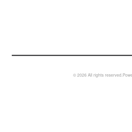
Κωδικός
Bordo2
©
2026
All rights reserved.
Powe