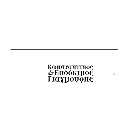
Pantokra
©