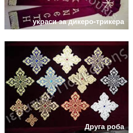
украси за дикеро-трикера
Друга роба