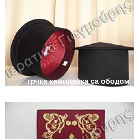
грчка камилавка са ободом