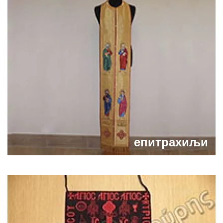
епитрахиљи