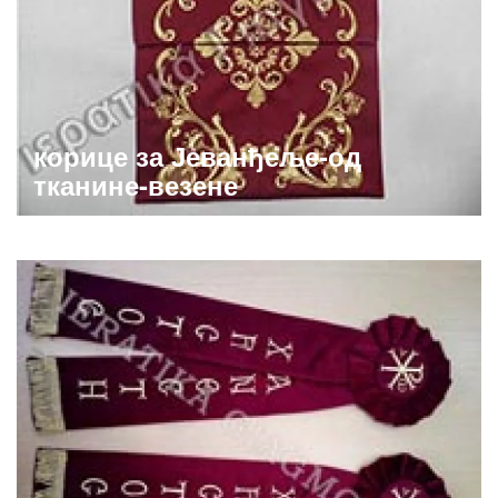
корице за Јеванђеље-од
тканине-везене