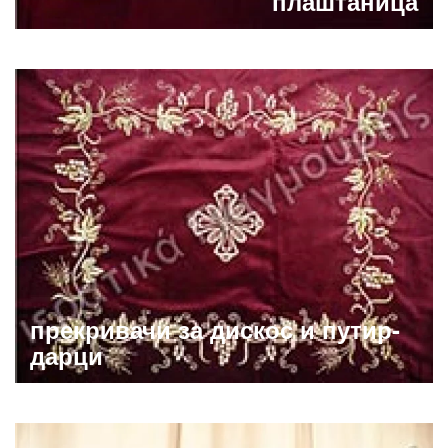
плаштаница
прекривачи за дискос и путир-
дарци