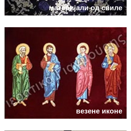
материјали од свиле
везене иконе