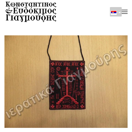
Skip to main content
Είδος: Sxima_mikro
Κωδικός: Sxima_mikro12x16